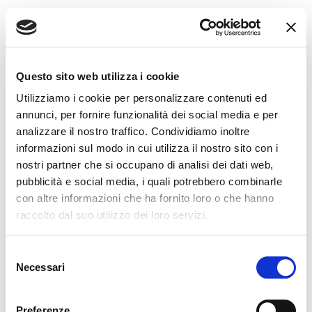
Questo sito web utilizza i cookie
Utilizziamo i cookie per personalizzare contenuti ed
annunci, per fornire funzionalità dei social media e per
analizzare il nostro traffico. Condividiamo inoltre
informazioni sul modo in cui utilizza il nostro sito con i
nostri partner che si occupano di analisi dei dati web,
pubblicità e social media, i quali potrebbero combinarle
con altre informazioni che ha fornito loro o che hanno
raccolto dal suo utilizzo dei loro servizi.
Selezione
Grazie per averci contattato
Necessari
del
consenso
Un nostro responsabile prenderà in carico la tua richiesta a
Preferenze